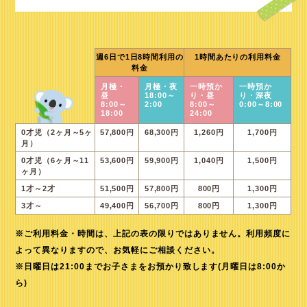
週6日で1日8時間利用の
1時間あたりの利用料金
料金
月極・
月極・夜
一時預か
一時預か
昼
18:00～
り・昼
り・深夜
8:00～
2:00
8:00～
0:00～8:00
18:00
24:00
0才児（2ヶ月～5ヶ
57,800円
68,300円
1,260円
1,700円
月）
0才児（6ヶ月～11
53,600円
59,900円
1,040円
1,500円
ヶ月）
1才～2才
51,500円
57,800円
800円
1,300円
3才～
49,400円
56,700円
800円
1,300円
※ご利用料金・時間は、上記の表の限りではありません。利用頻度に
よって異なりますので、お気軽にご相談ください。
※日曜日は21:00までお子さまをお預かり致します(月曜日は8:00か
ら)